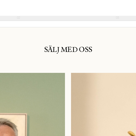
02
03
SÄLJ MED OSS