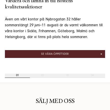
Värdera och lämna in till höstens
kvalitetsauktioner
Även om vårt kontor på Nybrogatan 32 håller
sommarstängt 29 juni–11 augusti är du varmt välkommen till
våra kontor i Sickla, Frihamnen, Göteborg, Malmö och
Helsingborg, där vi finns på plats hela sommaren.
SE VÅRA ÖPPETTIDER
01
02
03
04
SÄLJ MED OSS