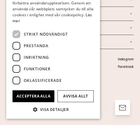
förbättra användarupplevelsen. Genom att
GERMAN
använda vår webbplats samtycker du till alla
Marknad & Press
ENGLISH
cookies i enlighet med vår cookiepolicy.
Läs
mer
Ordlista
STRIKT NÖDVÄNDIGT
Arkiv
PRESTANDA
INRIKTNING
Personuppgiftspolicy
Instagram
Visa cookies
Facebook
FUNKTIONER
OKLASSIFICERADE
ACCEPTERA ALLA
AVVISA ALLT
VISA DETALJER
Strikt nödvändigt
Prestanda