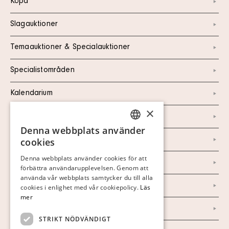
Köpa
Slagauktioner
Temaauktioner & Specialauktioner
Specialistområden
Kalendarium
×
Kontakt
Denna webbplats använder
SWEDISH
Om oss
cookies
FINNISH
Denna webbplats använder cookies för att
Nyheter
förbättra användarupplevelsen. Genom att
GERMAN
använda vår webbplats samtycker du till alla
Marknad & Press
ENGLISH
cookies i enlighet med vår cookiepolicy.
Läs
mer
Ordlista
STRIKT NÖDVÄNDIGT