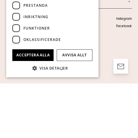
Arkiv
PRESTANDA
INRIKTNING
Personuppgiftspolicy
Instagram
Visa cookies
Facebook
FUNKTIONER
OKLASSIFICERADE
ACCEPTERA ALLA
AVVISA ALLT
VISA DETALJER
Strikt nödvändigt
Prestanda
Inriktning
Funktioner
Oklassificerade
Strikt nödvändiga kakor tillåter
kärnwebbplatsfunktioner som
användarinloggning och kontohantering.
Webbplatsen kan inte användas ordentligt