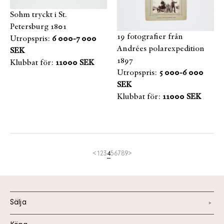
Sohm tryckt i St.
Petersburg 1801
19 fotografier från
Utropspris:
6 000-7 000
Andrées polarexpedition
SEK
1897
Klubbat för:
11000 SEK
Utropspris:
5 000-6 000
SEK
Klubbat för:
11000 SEK
<
1
2
3
4
5
6
7
8
9
>
Sälja