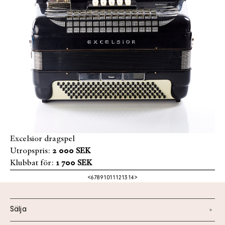
Excelsior dragspel
Utropspris:
2 000 SEK
Klubbat för:
1 700 SEK
<
6
7
8
9
10
11
12
13
14
>
Sälja