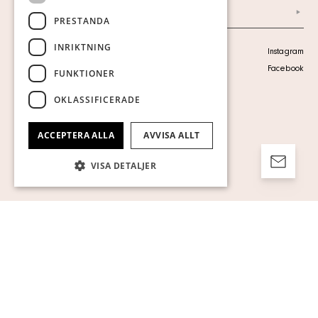
Arkiv
PRESTANDA
INRIKTNING
Personuppgiftspolicy
Instagram
Visa cookies
Facebook
FUNKTIONER
OKLASSIFICERADE
ACCEPTERA ALLA
AVVISA ALLT
VISA DETALJER
Strikt nödvändigt
Prestanda
Inriktning
Funktioner
Oklassificerade
Strikt nödvändiga kakor tillåter
kärnwebbplatsfunktioner som
användarinloggning och kontohantering.
Webbplatsen kan inte användas ordentligt