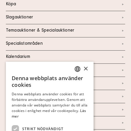
Köpa
Slagauktioner
Temaauktioner & Specialauktioner
Specialistområden
Kalendarium
×
Kontakt
Denna webbplats använder
SWEDISH
Om oss
cookies
FINNISH
Denna webbplats använder cookies för att
Nyheter
förbättra användarupplevelsen. Genom att
GERMAN
använda vår webbplats samtycker du till alla
Marknad & Press
ENGLISH
cookies i enlighet med vår cookiepolicy.
Läs
mer
Ordlista
STRIKT NÖDVÄNDIGT