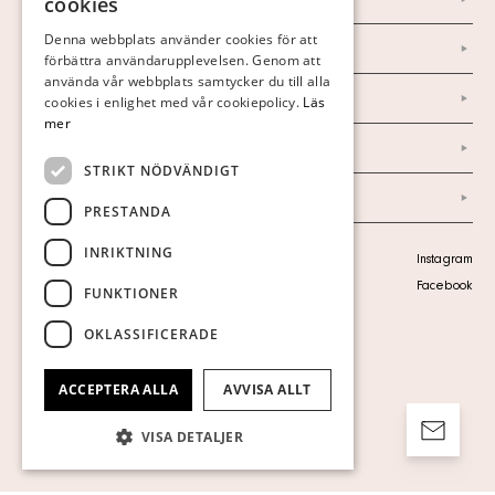
cookies
FINNISH
Denna webbplats använder cookies för att
Nyheter
förbättra användarupplevelsen. Genom att
GERMAN
använda vår webbplats samtycker du till alla
Marknad & Press
ENGLISH
cookies i enlighet med vår cookiepolicy.
Läs
mer
Ordlista
STRIKT NÖDVÄNDIGT
Arkiv
PRESTANDA
INRIKTNING
Personuppgiftspolicy
Instagram
Visa cookies
Facebook
FUNKTIONER
OKLASSIFICERADE
ACCEPTERA ALLA
AVVISA ALLT
VISA DETALJER