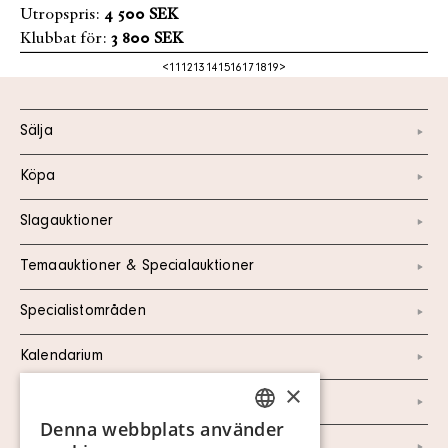
Utropspris:
4 500 SEK
Klubbat för:
3 800 SEK
<
11
12
13
14
15
16
17
18
19
>
Sälja
Köpa
Slagauktioner
Temaauktioner & Specialauktioner
Specialistområden
Kalendarium
×
Kontakt
Denna webbplats använder
SWEDISH
Om oss