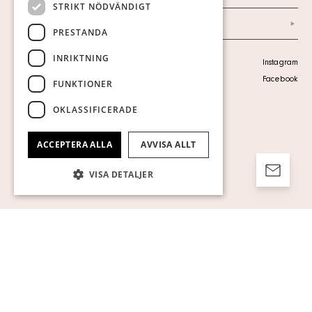
STRIKT NÖDVÄNDIGT
Arkiv
PRESTANDA
INRIKTNING
Personuppgiftspolicy
Instagram
Visa cookies
Facebook
FUNKTIONER
OKLASSIFICERADE
ACCEPTERA ALLA
AVVISA ALLT
VISA DETALJER
Strikt nödvändigt
Prestanda
Inriktning
Funktioner
Oklassificerade
Strikt nödvändiga kakor tillåter
kärnwebbplatsfunktioner som
användarinloggning och kontohantering.