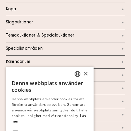
Köpa
Slagauktioner
Temaauktioner & Specialauktioner
Specialistområden
Kalendarium
×
Kontakt
Denna webbplats använder
SWEDISH
Om oss
cookies
FINNISH
Denna webbplats använder cookies för att
Nyheter
förbättra användarupplevelsen. Genom att
GERMAN
använda vår webbplats samtycker du till alla
Marknad & Press
ENGLISH
cookies i enlighet med vår cookiepolicy.
Läs
mer
Ordlista