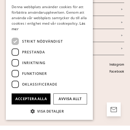
FINNISH
Denna webbplats använder cookies för att
Nyheter
förbättra användarupplevelsen. Genom att
GERMAN
använda vår webbplats samtycker du till alla
Marknad & Press
ENGLISH
cookies i enlighet med vår cookiepolicy.
Läs
mer
Ordlista
STRIKT NÖDVÄNDIGT
Arkiv
PRESTANDA
INRIKTNING
Personuppgiftspolicy
Instagram
Visa cookies
Facebook
FUNKTIONER
OKLASSIFICERADE
ACCEPTERA ALLA
AVVISA ALLT
VISA DETALJER