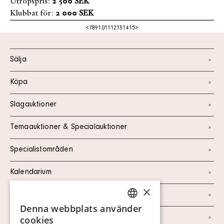
Utropspris:
2 500 SEK
Klubbat för:
2 000 SEK
<
7
8
9
10
11
12
13
14
15
>
Sälja
Köpa
Slagauktioner
Temaauktioner & Specialauktioner
Specialistområden
Kalendarium
×
Kontakt
Denna webbplats använder
SWEDISH
Om oss
cookies