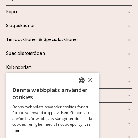
Köpa
Slagauktioner
Temaauktioner & Specialauktioner
Specialistområden
Kalendarium
×
Kontakt
Denna webbplats använder
SWEDISH
Om oss
cookies
FINNISH
Denna webbplats använder cookies för att
Nyheter
förbättra användarupplevelsen. Genom att
GERMAN
använda vår webbplats samtycker du till alla
ENGLISH
Marknad & Press
cookies i enlighet med vår cookiepolicy.
Läs
mer
Ordlista