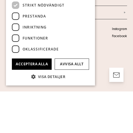
STRIKT NÖDVÄNDIGT
Arkiv
PRESTANDA
INRIKTNING
Personuppgiftspolicy
Instagram
Visa cookies
Facebook
FUNKTIONER
OKLASSIFICERADE
ACCEPTERA ALLA
AVVISA ALLT
VISA DETALJER
Strikt nödvändigt
Prestanda
Inriktning
Funktioner
Oklassificerade
Strikt nödvändiga kakor tillåter
kärnwebbplatsfunktioner som