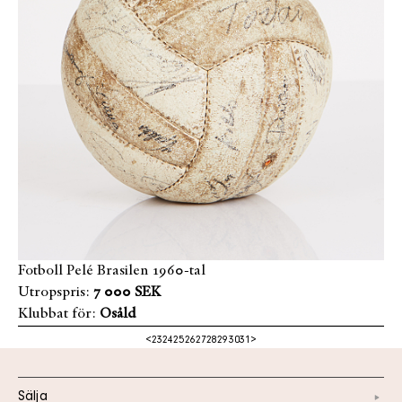
Fotboll Pelé Brasilen 1960-tal
Utropspris:
7 000 SEK
Klubbat för:
Osåld
<
23
24
25
26
27
28
29
30
31
>
Sälja