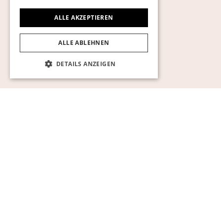
ALLE AKZEPTIEREN
ALLE ABLEHNEN
DETAILS ANZEIGEN
Unbedingt erforderlich
Performance
Targeting
Funktionalität
Unklassifizierte
Unbedingt erforderliche Cookies ermöglichen
wesentliche Kernfunktionen der Website wie
die Benutzeranmeldung und die
Kontoverwaltung. Ohne die unbedingt
erforderlichen Cookies kann die Website nicht
ordnungsgemäß verwendet werden.
Name
Anbieter / Domäne
Ablaufdatum
Besch
pll_language
1 Jahr
För at
WP SYNTEX S.? r.l.
språki
www.auktionsverket.com