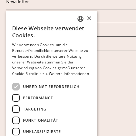
Newsletter
×
Datenschutzerklärung
Diese Webseite verwendet
Impressum
SWEDISH
Cookies.
FINNISH
AGB
Wir verwenden Cookies, um die
Benutzerfreundlichkeit unserer Website zu
GERMAN
verbessern. Durch die weitere Nutzung
ENGLISH
Cookies anzeigen
unserer Webseite stimmen Sie der
Verwendung von Cookies gemäß unserer
Cookie-Richtlinie zu.
Weitere Informationen
UNBEDINGT ERFORDERLICH
PERFORMANCE
TARGETING
FUNKTIONALITÄT
UNKLASSIFIZIERTE