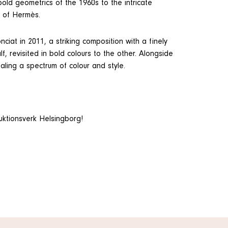
ld geometrics of the 1960s to the intricate
y of Hermès.
iat in 2011, a striking composition with a finely
, revisited in bold colours to the other. Alongside
ealing a spectrum of colour and style.
uktionsverk Helsingborg!