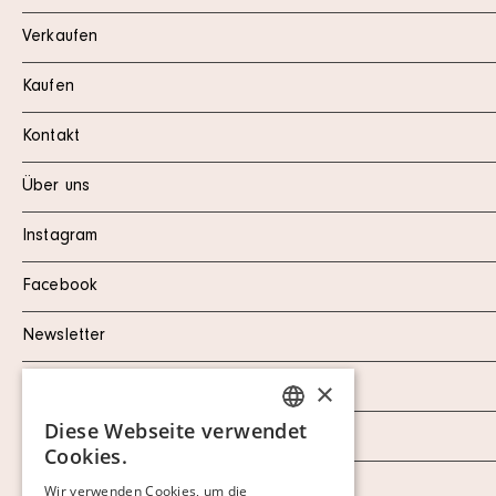
Verkaufen
Kaufen
Kontakt
Über uns
Instagram
Facebook
Newsletter
×
Datenschutzerklärung
Diese Webseite verwendet
Impressum
SWEDISH
Cookies.
FINNISH
AGB
Wir verwenden Cookies, um die