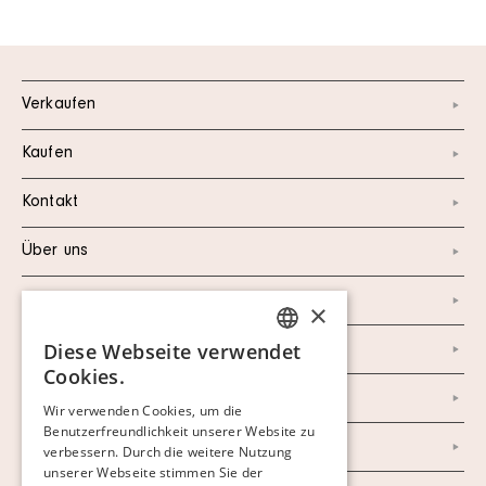
Verkaufen
Kaufen
Kontakt
Über uns
Instagram
×
Diese Webseite verwendet
Facebook
SWEDISH
Cookies.
FINNISH
Newsletter
Wir verwenden Cookies, um die
Benutzerfreundlichkeit unserer Website zu
GERMAN
Datenschutzerklärung
verbessern. Durch die weitere Nutzung
ENGLISH
unserer Webseite stimmen Sie der