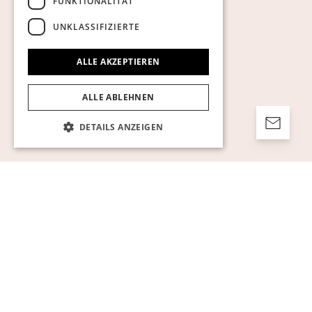
FUNKTIONALITÄT
UNKLASSIFIZIERTE
ALLE AKZEPTIEREN
ALLE ABLEHNEN
DETAILS ANZEIGEN
Unbedingt erforderlich
Performance
Targeting
Funktionalität
Unklassifizierte
Unbedingt erforderliche Cookies ermöglichen
wesentliche Kernfunktionen der Website wie
die Benutzeranmeldung und die
Kontoverwaltung. Ohne die unbedingt
erforderlichen Cookies kann die Website nicht
ordnungsgemäß verwendet werden.