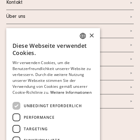
Kontakt
Über uns
Instagram
×
Diese Webseite verwendet
Facebook
SWEDISH
Cookies.
FINNISH
Newsletter
Wir verwenden Cookies, um die
Benutzerfreundlichkeit unserer Website zu
GERMAN
Datenschutzerklärung
verbessern. Durch die weitere Nutzung
ENGLISH
unserer Webseite stimmen Sie der
Verwendung von Cookies gemäß unserer
Impressum
Cookie-Richtlinie zu.
Weitere Informationen
AGB
UNBEDINGT ERFORDERLICH
PERFORMANCE
Cookies anzeigen
TARGETING