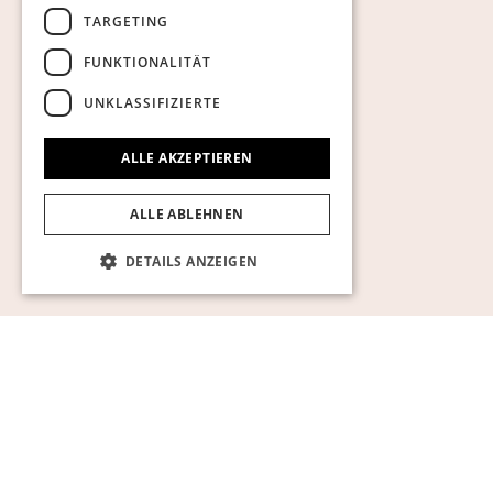
TARGETING
FUNKTIONALITÄT
UNKLASSIFIZIERTE
ALLE AKZEPTIEREN
ALLE ABLEHNEN
DETAILS ANZEIGEN
Unbedingt erforderlich
Performance
Targeting
Funktionalität
Unklassifizierte
Unbedingt erforderliche Cookies ermöglichen
wesentliche Kernfunktionen der Website wie
die Benutzeranmeldung und die