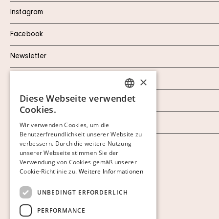
Instagram
Facebook
Newsletter
×
Datenschutzerklärung
Diese Webseite verwendet
Impressum
SWEDISH
Cookies.
FINNISH
AGB
Wir verwenden Cookies, um die
Benutzerfreundlichkeit unserer Website zu
GERMAN
verbessern. Durch die weitere Nutzung
ENGLISH
Cookies anzeigen
unserer Webseite stimmen Sie der
Verwendung von Cookies gemäß unserer
Cookie-Richtlinie zu.
Weitere Informationen
UNBEDINGT ERFORDERLICH
PERFORMANCE