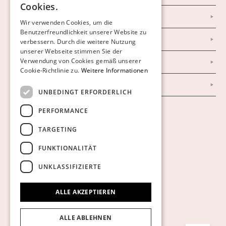
Cookies.
FINNISH
Newsletter
Wir verwenden Cookies, um die
Benutzerfreundlichkeit unserer Website zu
GERMAN
Datenschutzerklärung
verbessern. Durch die weitere Nutzung
ENGLISH
unserer Webseite stimmen Sie der
Verwendung von Cookies gemäß unserer
Impressum
Cookie-Richtlinie zu.
Weitere Informationen
AGB
UNBEDINGT ERFORDERLICH
PERFORMANCE
Cookies anzeigen
TARGETING
FUNKTIONALITÄT
UNKLASSIFIZIERTE
ALLE AKZEPTIEREN
ALLE ABLEHNEN