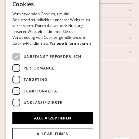
Cookies.
FINNISH
Newsletter
Wir verwenden Cookies, um die
Benutzerfreundlichkeit unserer Website zu
GERMAN
Datenschutzerklärung
verbessern. Durch die weitere Nutzung
ENGLISH
unserer Webseite stimmen Sie der
Verwendung von Cookies gemäß unserer
Impressum
Cookie-Richtlinie zu.
Weitere Informationen
AGB
UNBEDINGT ERFORDERLICH
PERFORMANCE
Cookies anzeigen
TARGETING
FUNKTIONALITÄT
UNKLASSIFIZIERTE
ALLE AKZEPTIEREN
ALLE ABLEHNEN