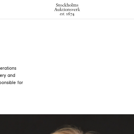
erations
lery and
ponsible for