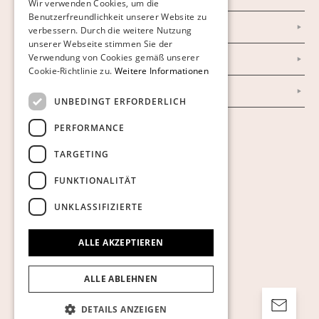
Wir verwenden Cookies, um die
Benutzerfreundlichkeit unserer Website zu
GERMAN
Datenschutzerklärung
verbessern. Durch die weitere Nutzung
ENGLISH
unserer Webseite stimmen Sie der
Verwendung von Cookies gemäß unserer
Impressum
Cookie-Richtlinie zu.
Weitere Informationen
AGB
UNBEDINGT ERFORDERLICH
PERFORMANCE
Cookies anzeigen
TARGETING
FUNKTIONALITÄT
UNKLASSIFIZIERTE
ALLE AKZEPTIEREN
ALLE ABLEHNEN
DETAILS ANZEIGEN