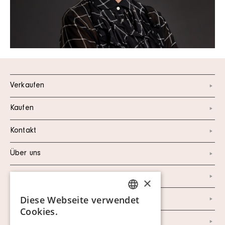
Verkaufen
Kaufen
Kontakt
Über uns
Instagram
×
Diese Webseite verwendet
Facebook
SWEDISH
Cookies.
FINNISH
Newsletter