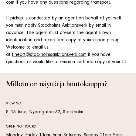
com
if you have any questions regarding transport.
If pickup is conducted by an agent on behalf of yourself,
you must notify Stockholms Auktionsverk by email in
advance. The agent must present the agent’s own
identification and a certified copy of yours upon pickup.
Welcome to email us
at
fineart@stockholmsauktionsverk.com
if you have
questions or would like to email a certified copy of your ID.
Milloin on näyttö ja huutokauppa?
VIEWING
8–13 June, Nybrogatan 32, Stockholm
OPENING HOURS
Monday–Friday 10am–6pm. Saturday–Sunday 11am–5pm