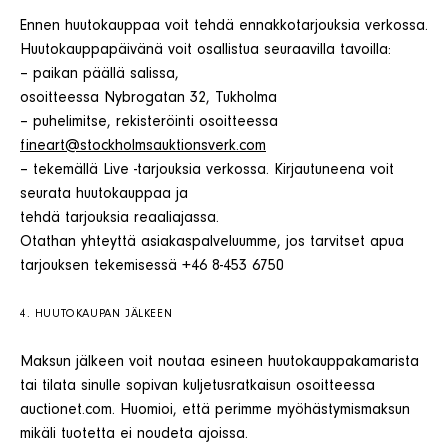
Ennen huutokauppaa voit tehdä ennakkotarjouksia verkossa.
Huutokauppapäivänä voit osallistua seuraavilla tavoilla:
– paikan päällä salissa,
osoitteessa Nybrogatan 32, Tukholma
– puhelimitse, rekisteröinti osoitteessa
fineart@stockholmsauktionsverk.com
– tekemällä Live -tarjouksia verkossa. Kirjautuneena voit
seurata huutokauppaa ja
tehdä tarjouksia reaaliajassa.
Otathan yhteyttä asiakaspalveluumme, jos tarvitset apua
tarjouksen tekemisessä +46 8-453 6750
4. HUUTOKAUPAN JÄLKEEN
Maksun jälkeen voit noutaa esineen huutokauppakamarista
tai tilata sinulle sopivan kuljetusratkaisun osoitteessa
auctionet.com. Huomioi, että perimme myöhästymismaksun
mikäli tuotetta ei noudeta ajoissa.