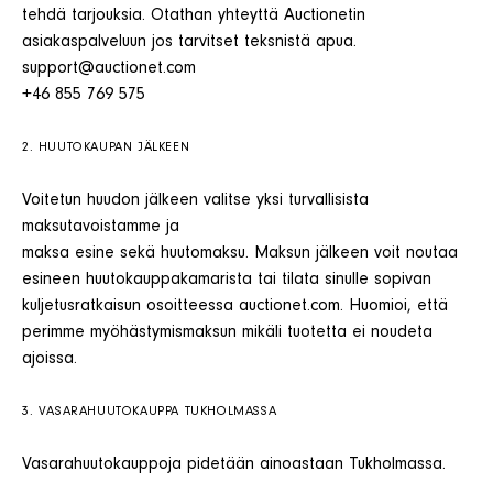
tehdä tarjouksia. Otathan yhteyttä Auctionetin
asiakaspalveluun jos tarvitset teksnistä apua.
support@auctionet.com
+46 855 769 575
2. HUUTOKAUPAN JÄLKEEN
Voitetun huudon jälkeen valitse yksi turvallisista
maksutavoistamme ja
maksa esine sekä huutomaksu. Maksun jälkeen voit noutaa
esineen huutokauppakamarista tai tilata sinulle sopivan
kuljetusratkaisun osoitteessa auctionet.com. Huomioi, että
perimme myöhästymismaksun mikäli tuotetta ei noudeta
ajoissa.
3. VASARAHUUTOKAUPPA TUKHOLMASSA
Vasarahuutokauppoja pidetään ainoastaan Tukholmassa.