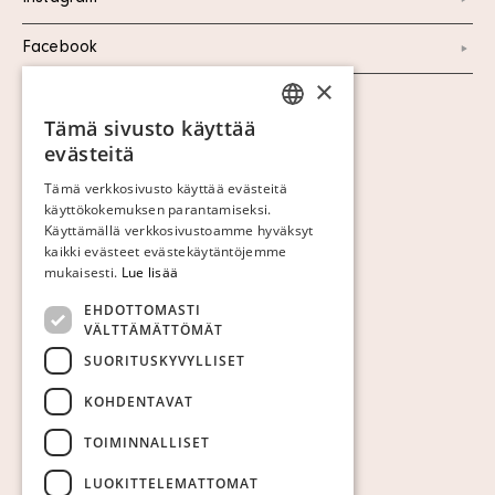
Facebook
×
Näytä evästeet
Tämä sivusto käyttää
SWEDISH
evästeitä
FINNISH
Tämä verkkosivusto käyttää evästeitä
käyttökokemuksen parantamiseksi.
GERMAN
Käyttämällä verkkosivustoamme hyväksyt
ENGLISH
kaikki evästeet evästekäytäntöjemme
mukaisesti.
Lue lisää
EHDOTTOMASTI
VÄLTTÄMÄTTÖMÄT
SUORITUSKYVYLLISET
KOHDENTAVAT
TOIMINNALLISET
LUOKITTELEMATTOMAT