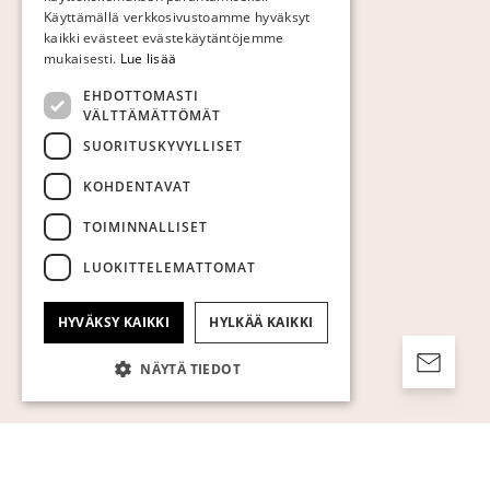
Käyttämällä verkkosivustoamme hyväksyt
ENGLISH
kaikki evästeet evästekäytäntöjemme
mukaisesti.
Lue lisää
EHDOTTOMASTI
VÄLTTÄMÄTTÖMÄT
SUORITUSKYVYLLISET
KOHDENTAVAT
TOIMINNALLISET
LUOKITTELEMATTOMAT
HYVÄKSY KAIKKI
HYLKÄÄ KAIKKI
NÄYTÄ TIEDOT
Ehdottomasti välttämättömät
Suorituskyvylliset
Kohdentavat