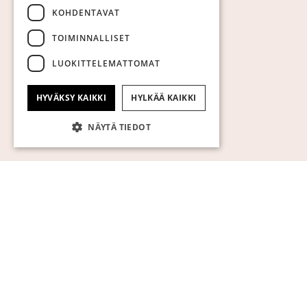
KOHDENTAVAT
TOIMINNALLISET
LUOKITTELEMATTOMAT
HYVÄKSY KAIKKI
HYLKÄÄ KAIKKI
NÄYTÄ TIEDOT
Ehdottomasti välttämättömät
Suorituskyvylliset
Kohdentavat
Toiminnalliset
Luokittelemattomat
Ehdottomasti välttämättömät evästeet
mahdollistavat verkkosivuston
perustoiminnot, kuten käyttäjän
kirjautumisen ja tilinhallinnan. Sivustoa ei
voida käyttää oikein ilman ehdottoman
välttämättömiä evästeitä.