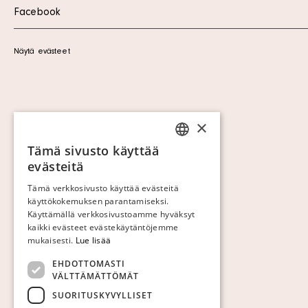
Facebook
Näytä evästeet
×
Tämä sivusto käyttää
SWEDISH
evästeitä
FINNISH
Tämä verkkosivusto käyttää evästeitä
käyttökokemuksen parantamiseksi.
GERMAN
Käyttämällä verkkosivustoamme hyväksyt
ENGLISH
kaikki evästeet evästekäytäntöjemme
mukaisesti.
Lue lisää
EHDOTTOMASTI
VÄLTTÄMÄTTÖMÄT
SUORITUSKYVYLLISET