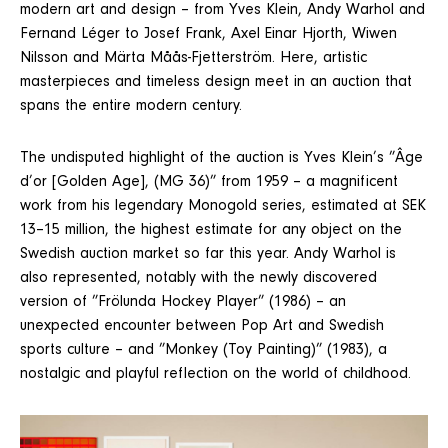
modern art and design – from Yves Klein, Andy Warhol and
Fernand Léger to Josef Frank, Axel Einar Hjorth, Wiwen
Nilsson and Märta Måås-Fjetterström. Here, artistic
masterpieces and timeless design meet in an auction that
spans the entire modern century.
The undisputed highlight of the auction is Yves Klein’s ”Âge
d’or [Golden Age], (MG 36)” from 1959 – a magnificent
work from his legendary Monogold series, estimated at SEK
13–15 million, the highest estimate for any object on the
Swedish auction market so far this year. Andy Warhol is
also represented, notably with the newly discovered
version of ”Frölunda Hockey Player” (1986) – an
unexpected encounter between Pop Art and Swedish
sports culture – and ”Monkey (Toy Painting)” (1983), a
nostalgic and playful reflection on the world of childhood.