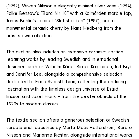
(1932), Wiwen Nilsson’s elegantly minimal silver vase (1934),
Folke Bensow’s ”Bord N:r 10” with a Kolmården marble top,
Jonas Bohlin’s cabinet ”Slottsbacken” (1987), and a
monumental ceramic cherry by Hans Hedberg from the
artist’s own collection.
The auction also includes an extensive ceramics section
featuring works by leading Swedish and international
designers such as Wilhelm Kåge, Birger Kaipiainen, Rut Bryk
and Jennifer Lee, alongside a comprehensive selection
dedicated to Firma Svenskt Tenn, reflecting the enduring
fascination with the timeless design universe of Estrid
Ericson and Josef Frank – from the pewter objects of the
1920s to modern classics.
The textile section offers a generous selection of Swedish
carpets and tapestries by Märta Måås-Fjetterström, Barbro
Nilsson and Marianne Richter, alongside international works