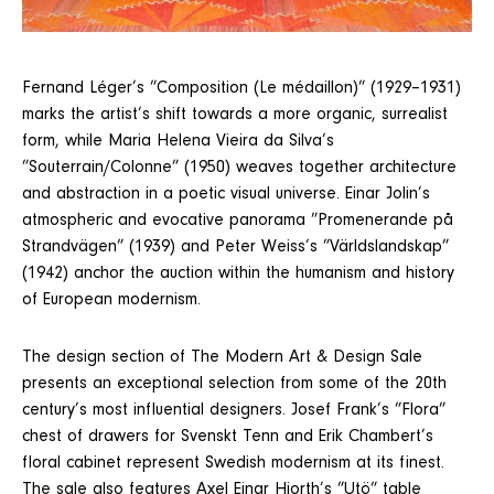
Fernand Léger’s ”Composition (Le médaillon)” (1929–1931)
marks the artist’s shift towards a more organic, surrealist
form, while Maria Helena Vieira da Silva’s
”Souterrain/Colonne” (1950) weaves together architecture
and abstraction in a poetic visual universe. Einar Jolin’s
atmospheric and evocative panorama ”Promenerande på
Strandvägen” (1939) and Peter Weiss’s ”Världslandskap”
(1942) anchor the auction within the humanism and history
of European modernism.
The design section of The Modern Art & Design Sale
presents an exceptional selection from some of the 20th
century’s most influential designers. Josef Frank’s ”Flora”
chest of drawers for Svenskt Tenn and Erik Chambert’s
floral cabinet represent Swedish modernism at its finest.
The sale also features Axel Einar Hjorth’s ”Utö” table