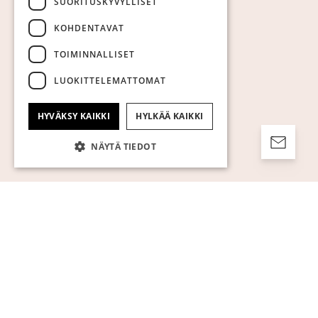
SUORITUSKYVYLLISET
KOHDENTAVAT
TOIMINNALLISET
LUOKITTELEMATTOMAT
HYVÄKSY KAIKKI
HYLKÄÄ KAIKKI
NÄYTÄ TIEDOT
Ehdottomasti välttämättömät
Suorituskyvylliset
Kohdentavat
Toiminnalliset
Luokittelemattomat
Ehdottomasti välttämättömät evästeet
mahdollistavat verkkosivuston
perustoiminnot, kuten käyttäjän
kirjautumisen ja tilinhallinnan. Sivustoa ei
voida käyttää oikein ilman ehdottoman