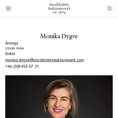
Monika Dygve
Arvioija
UTGÅR FRÅN
Sickla
monika.dygve@stockholmsauktionsverk.com
+46 (0)8-453 67 21