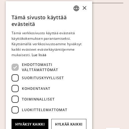
×
Näytä evästeet
Tämä sivusto käyttää
SWEDISH
evästeitä
FINNISH
Tämä verkkosivusto käyttää evästeitä
käyttökokemuksen parantamiseksi.
GERMAN
Käyttämällä verkkosivustoamme hyväksyt
ENGLISH
kaikki evästeet evästekäytäntöjemme
mukaisesti.
Lue lisää
EHDOTTOMASTI
VÄLTTÄMÄTTÖMÄT
SUORITUSKYVYLLISET
KOHDENTAVAT
TOIMINNALLISET
LUOKITTELEMATTOMAT
HYVÄKSY KAIKKI
HYLKÄÄ KAIKKI