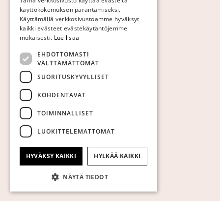
Tämä verkkosivusto käyttää evästeitä
käyttökokemuksen parantamiseksi.
GERMAN
Käyttämällä verkkosivustoamme hyväksyt
ENGLISH
kaikki evästeet evästekäytäntöjemme
mukaisesti.
Lue lisää
EHDOTTOMASTI
VÄLTTÄMÄTTÖMÄT
SUORITUSKYVYLLISET
KOHDENTAVAT
TOIMINNALLISET
LUOKITTELEMATTOMAT
HYVÄKSY KAIKKI
HYLKÄÄ KAIKKI
NÄYTÄ TIEDOT
Ehdottomasti välttämättömät