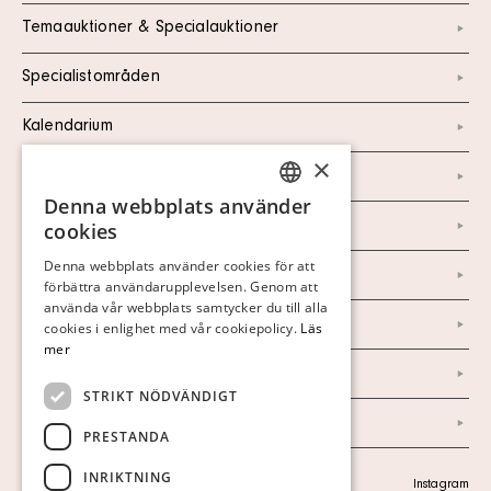
Temaauktioner & Specialauktioner
Specialistområden
Kalendarium
×
Kontakt
Denna webbplats använder
SWEDISH
Om oss
cookies
FINNISH
Denna webbplats använder cookies för att
Nyheter
förbättra användarupplevelsen. Genom att
GERMAN
använda vår webbplats samtycker du till alla
Marknad & Press
ENGLISH
cookies i enlighet med vår cookiepolicy.
Läs
mer
Ordlista
STRIKT NÖDVÄNDIGT
Arkiv
PRESTANDA
INRIKTNING
Personuppgiftspolicy
Instagram