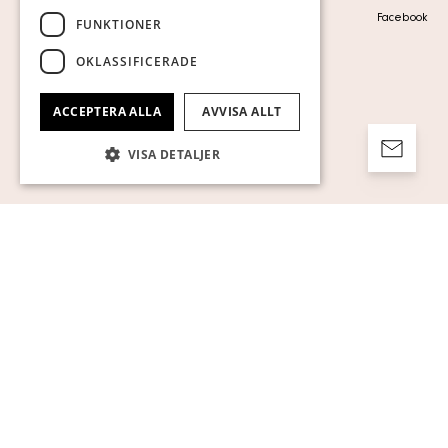
Visa cookies
Facebook
FUNKTIONER
OKLASSIFICERADE
ACCEPTERA ALLA
AVVISA ALLT
VISA DETALJER
Strikt nödvändigt
Prestanda
Inriktning
Funktioner
Oklassificerade
Strikt nödvändiga kakor tillåter
kärnwebbplatsfunktioner som
användarinloggning och kontohantering.
Webbplatsen kan inte användas ordentligt
utan strikt nödvändiga cookies.
Namn
Leverantör / Domän
Utgång
Beskrivning
pll_language
1 år
För att lagra
WP SYNTEX S.? r.l.