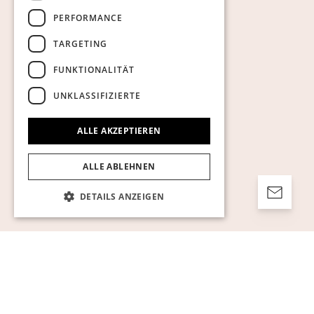
PERFORMANCE
Cookies anzeigen
TARGETING
FUNKTIONALITÄT
UNKLASSIFIZIERTE
ALLE AKZEPTIEREN
ALLE ABLEHNEN
DETAILS ANZEIGEN
Unbedingt erforderlich
Performance
Targeting
Funktionalität
Unklassifizierte
Unbedingt erforderliche Cookies ermöglichen