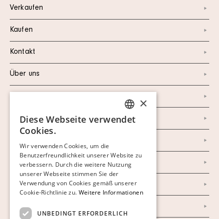
Verkaufen
Kaufen
Kontakt
Über uns
Instagram
×
Diese Webseite verwendet
Facebook
SWEDISH
Cookies.
FINNISH
Newsletter
Wir verwenden Cookies, um die
Benutzerfreundlichkeit unserer Website zu
GERMAN
Datenschutzerklärung
verbessern. Durch die weitere Nutzung
ENGLISH
unserer Webseite stimmen Sie der
Verwendung von Cookies gemäß unserer
Impressum
Cookie-Richtlinie zu.
Weitere Informationen
AGB
UNBEDINGT ERFORDERLICH