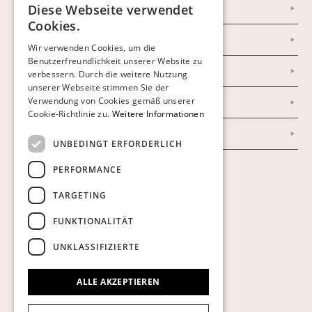
Diese Webseite verwendet
Facebook
SWEDISH
Cookies.
FINNISH
Newsletter
Wir verwenden Cookies, um die
Benutzerfreundlichkeit unserer Website zu
GERMAN
Datenschutzerklärung
verbessern. Durch die weitere Nutzung
ENGLISH
unserer Webseite stimmen Sie der
Verwendung von Cookies gemäß unserer
Impressum
Cookie-Richtlinie zu.
Weitere Informationen
AGB
UNBEDINGT ERFORDERLICH
PERFORMANCE
Cookies anzeigen
TARGETING
FUNKTIONALITÄT
UNKLASSIFIZIERTE
ALLE AKZEPTIEREN