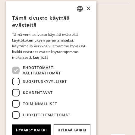
×
Näytä evästeet
Tämä sivusto käyttää
SWEDISH
evästeitä
FINNISH
Tämä verkkosivusto käyttää evästeitä
käyttökokemuksen parantamiseksi.
GERMAN
Käyttämällä verkkosivustoamme hyväksyt
ENGLISH
kaikki evästeet evästekäytäntöjemme
mukaisesti.
Lue lisää
EHDOTTOMASTI
VÄLTTÄMÄTTÖMÄT
SUORITUSKYVYLLISET
KOHDENTAVAT
TOIMINNALLISET
LUOKITTELEMATTOMAT
HYVÄKSY KAIKKI
HYLKÄÄ KAIKKI