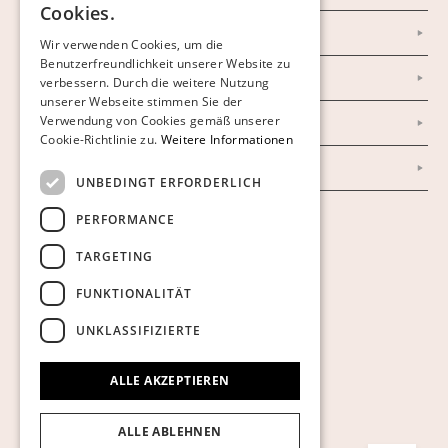
Cookies.
FINNISH
Newsletter
Wir verwenden Cookies, um die
Benutzerfreundlichkeit unserer Website zu
GERMAN
Datenschutzerklärung
verbessern. Durch die weitere Nutzung
ENGLISH
unserer Webseite stimmen Sie der
Verwendung von Cookies gemäß unserer
Impressum
Cookie-Richtlinie zu.
Weitere Informationen
AGB
UNBEDINGT ERFORDERLICH
PERFORMANCE
Cookies anzeigen
TARGETING
FUNKTIONALITÄT
UNKLASSIFIZIERTE
ALLE AKZEPTIEREN
ALLE ABLEHNEN