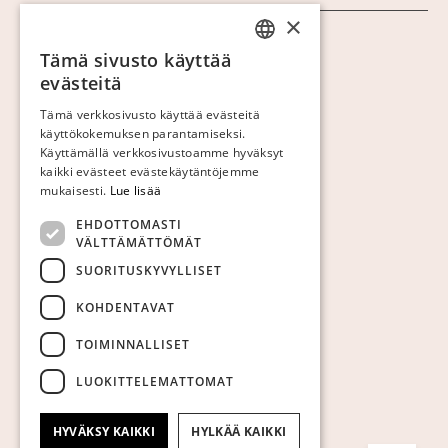
×
Näytä evästeet
Tämä sivusto käyttää
SWEDISH
evästeitä
FINNISH
Tämä verkkosivusto käyttää evästeitä
käyttökokemuksen parantamiseksi.
GERMAN
Käyttämällä verkkosivustoamme hyväksyt
ENGLISH
kaikki evästeet evästekäytäntöjemme
mukaisesti.
Lue lisää
EHDOTTOMASTI
VÄLTTÄMÄTTÖMÄT
SUORITUSKYVYLLISET
KOHDENTAVAT
TOIMINNALLISET
LUOKITTELEMATTOMAT
HYVÄKSY KAIKKI
HYLKÄÄ KAIKKI