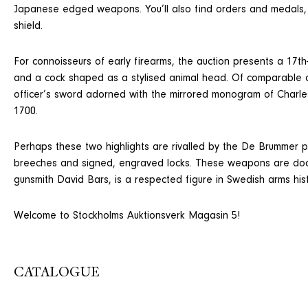
Japanese edged weapons. You’ll also find orders and medals,
shield.
For connoisseurs of early firearms, the auction presents a 17th
and a cock shaped as a stylised animal head. Of comparable cal
officer’s sword adorned with the mirrored monogram of Charles 
1700.
Perhaps these two highlights are rivalled by the De Brummer pisto
breeches and signed, engraved locks. These weapons are docum
gunsmith David Bars, is a respected figure in Swedish arms hist
Welcome to Stockholms Auktionsverk Magasin 5!
CATALOGUE