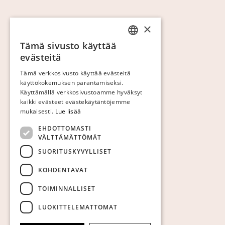
×
Tämä sivusto käyttää
SWEDISH
evästeitä
FINNISH
Tämä verkkosivusto käyttää evästeitä
käyttökokemuksen parantamiseksi.
GERMAN
Käyttämällä verkkosivustoamme hyväksyt
ENGLISH
kaikki evästeet evästekäytäntöjemme
mukaisesti.
Lue lisää
EHDOTTOMASTI
VÄLTTÄMÄTTÖMÄT
SUORITUSKYVYLLISET
KOHDENTAVAT
TOIMINNALLISET
LUOKITTELEMATTOMAT