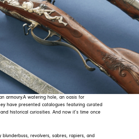
n armoury.A watering hole, an oasis for
 they have presented catalogues featuring curated
d historical curiosities. And now it’s time once
hty blunderbuss, revolvers, sabres, rapiers, and