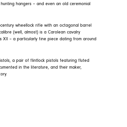
 hunting hangers – and even an old ceremonial
-century wheellock rifle with an octagonal barrel
ibre (well, almost) is a Carolean cavalry
XII – a particularly fine piece dating from around
ls, a pair of flintlock pistols featuring fluted
ented in the literature, and their maker,
ory.