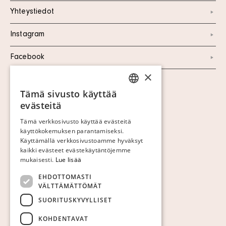
Yhteystiedot
Instagram
Facebook
×
Näytä evästeet
Tämä sivusto käyttää
SWEDISH
evästeitä
FINNISH
Tämä verkkosivusto käyttää evästeitä
käyttökokemuksen parantamiseksi.
GERMAN
Käyttämällä verkkosivustoamme hyväksyt
ENGLISH
kaikki evästeet evästekäytäntöjemme
mukaisesti.
Lue lisää
EHDOTTOMASTI
VÄLTTÄMÄTTÖMÄT
SUORITUSKYVYLLISET
KOHDENTAVAT