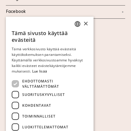
Facebook
×
Näytä evästeet
Tämä sivusto käyttää
SWEDISH
evästeitä
FINNISH
Tämä verkkosivusto käyttää evästeitä
käyttökokemuksen parantamiseksi.
GERMAN
Käyttämällä verkkosivustoamme hyväksyt
ENGLISH
kaikki evästeet evästekäytäntöjemme
mukaisesti.
Lue lisää
EHDOTTOMASTI
VÄLTTÄMÄTTÖMÄT
SUORITUSKYVYLLISET
KOHDENTAVAT
TOIMINNALLISET
LUOKITTELEMATTOMAT