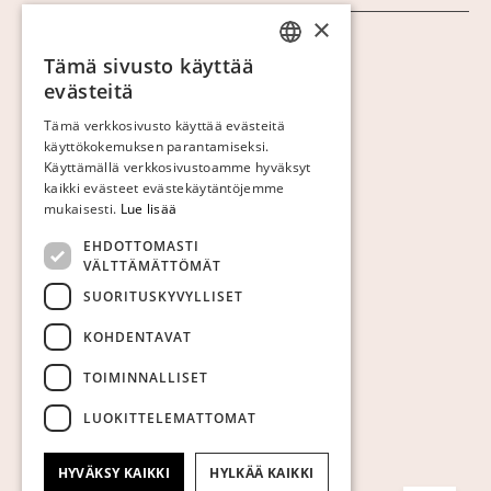
×
Näytä evästeet
Tämä sivusto käyttää
SWEDISH
evästeitä
FINNISH
Tämä verkkosivusto käyttää evästeitä
käyttökokemuksen parantamiseksi.
GERMAN
Käyttämällä verkkosivustoamme hyväksyt
ENGLISH
kaikki evästeet evästekäytäntöjemme
mukaisesti.
Lue lisää
EHDOTTOMASTI
VÄLTTÄMÄTTÖMÄT
SUORITUSKYVYLLISET
KOHDENTAVAT
TOIMINNALLISET
LUOKITTELEMATTOMAT
HYVÄKSY KAIKKI
HYLKÄÄ KAIKKI