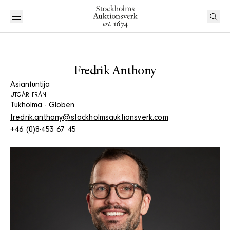
Fredrik Anthony
Asiantuntija
UTGÅR FRÅN
Tukholma - Globen
fredrik.anthony@stockholmsauktionsverk.com
+46 (0)8-453 67 45