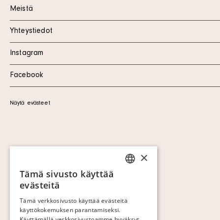
Meistä
Yhteystiedot
Instagram
Facebook
Näytä evästeet
×
Tämä sivusto käyttää
SWEDISH
evästeitä
FINNISH
Tämä verkkosivusto käyttää evästeitä
käyttökokemuksen parantamiseksi.
GERMAN
Käyttämällä verkkosivustoamme hyväksyt