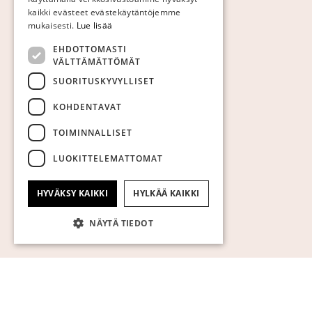
ENGLISH
kaikki evästeet evästekäytäntöjemme
mukaisesti.
Lue lisää
EHDOTTOMASTI
VÄLTTÄMÄTTÖMÄT
SUORITUSKYVYLLISET
KOHDENTAVAT
TOIMINNALLISET
LUOKITTELEMATTOMAT
HYVÄKSY KAIKKI
HYLKÄÄ KAIKKI
NÄYTÄ TIEDOT
Ehdottomasti välttämättömät
Suorituskyvylliset
Kohdentavat
Toiminnalliset
Luokittelemattomat