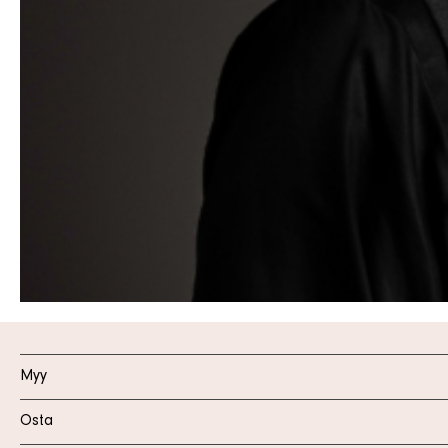
Myy
Osta