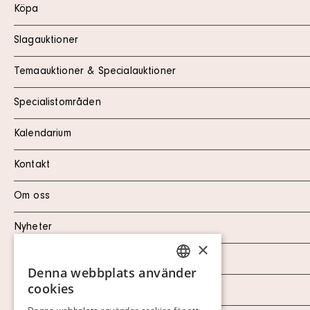
Köpa
Slagauktioner
Temaauktioner & Specialauktioner
Specialistområden
Kalendarium
Kontakt
Om oss
Nyheter
×
Marknad & Press
Denna webbplats använder
SWEDISH
cookies
Ordlista
FINNISH