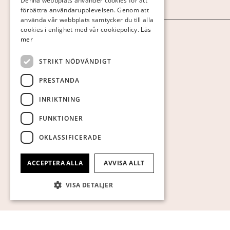
Denna webbplats använder cookies för att
Arkiv
förbättra användarupplevelsen. Genom att
GERMAN
använda vår webbplats samtycker du till alla
ENGLISH
cookies i enlighet med vår cookiepolicy.
Läs
Personuppgiftspolicy
mer
Visa cookies
STRIKT NÖDVÄNDIGT
PRESTANDA
INRIKTNING
FUNKTIONER
OKLASSIFICERADE
ACCEPTERA ALLA
AVVISA ALLT
VISA DETALJER
Strikt nödvändigt
Prestanda