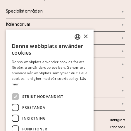
Specialistområden
Kalendarium
×
Kontakt
Denna webbplats använder
SWEDISH
Om oss
cookies
FINNISH
Denna webbplats använder cookies för att
Nyheter
förbättra användarupplevelsen. Genom att
GERMAN
använda vår webbplats samtycker du till alla
ENGLISH
Marknad & Press
cookies i enlighet med vår cookiepolicy.
Läs
mer
Ordlista
STRIKT NÖDVÄNDIGT
Arkiv
PRESTANDA
INRIKTNING
Personuppgiftspolicy
Instagram
Visa cookies
Facebook
FUNKTIONER