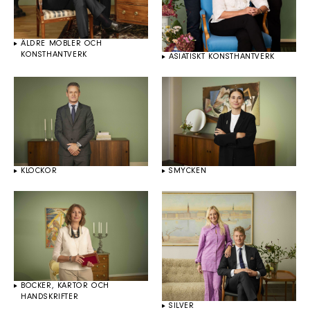
ÄLDRE MÖBLER OCH
KONSTHANTVERK
ASIATISKT KONSTHANTVERK
KLOCKOR
SMYCKEN
BÖCKER, KARTOR OCH
HANDSKRIFTER
SILVER