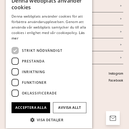
Denna webbplats använder
SWEDISH
Om oss
cookies
FINNISH
Denna webbplats använder cookies för att
Nyheter
förbättra användarupplevelsen. Genom att
GERMAN
använda vår webbplats samtycker du till alla
Marknad & Press
ENGLISH
cookies i enlighet med vår cookiepolicy.
Läs
mer
Ordlista
STRIKT NÖDVÄNDIGT
Arkiv
PRESTANDA
INRIKTNING
Personuppgiftspolicy
Instagram
Visa cookies
Facebook
FUNKTIONER
OKLASSIFICERADE
ACCEPTERA ALLA
AVVISA ALLT
VISA DETALJER