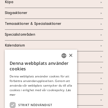
Köpa
Slagauktioner
Temaauktioner & Specialauktioner
Specialistområden
Kalendarium
×
Kontakt
Denna webbplats använder
SWEDISH
Om oss
cookies
FINNISH
Denna webbplats använder cookies för att
Nyheter
förbättra användarupplevelsen. Genom att
GERMAN
använda vår webbplats samtycker du till alla
Marknad & Press
ENGLISH
cookies i enlighet med vår cookiepolicy.
Läs
mer
Ordlista
STRIKT NÖDVÄNDIGT