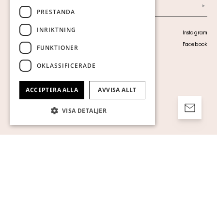
Arkiv
PRESTANDA
INRIKTNING
Personuppgiftspolicy
Instagram
Visa cookies
Facebook
FUNKTIONER
OKLASSIFICERADE
ACCEPTERA ALLA
AVVISA ALLT
VISA DETALJER
Strikt nödvändigt
Prestanda
Inriktning
Funktioner
Oklassificerade
Strikt nödvändiga kakor tillåter
kärnwebbplatsfunktioner som
användarinloggning och kontohantering.
Webbplatsen kan inte användas ordentligt