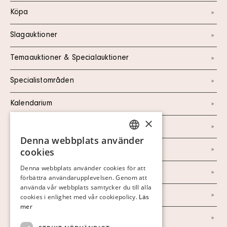
Köpa
Slagauktioner
Temaauktioner & Specialauktioner
Specialistområden
Kalendarium
×
Kontakt
Denna webbplats använder
SWEDISH
Om oss
cookies
FINNISH
Denna webbplats använder cookies för att
Nyheter
förbättra användarupplevelsen. Genom att
GERMAN
använda vår webbplats samtycker du till alla
Marknad & Press
ENGLISH
cookies i enlighet med vår cookiepolicy.
Läs
mer
Ordlista