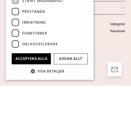
STRIKT NÖDVÄNDIGT
Arkiv
PRESTANDA
INRIKTNING
Personuppgiftspolicy
Instagram
Visa cookies
Facebook
FUNKTIONER
OKLASSIFICERADE
ACCEPTERA ALLA
AVVISA ALLT
VISA DETALJER
Strikt nödvändigt
Prestanda
Inriktning
Funktioner
Oklassificerade
Strikt nödvändiga kakor tillåter
kärnwebbplatsfunktioner som
användarinloggning och kontohantering.