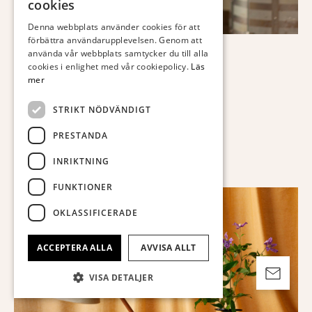
cookies
FINNISH
Denna webbplats använder cookies för att
förbättra användarupplevelsen. Genom att
GERMAN
använda vår webbplats samtycker du till alla
ENGLISH
cookies i enlighet med vår cookiepolicy.
Läs
AUKTIONER
mer
STRIKT NÖDVÄNDIGT
KALENDARIUM
PRESTANDA
SLAGAUKTIONER
TEMAAUKTIONER & SPECIALAUKTIONER
INRIKTNING
FUNKTIONER
OKLASSIFICERADE
ACCEPTERA ALLA
AVVISA ALLT
VISA DETALJER