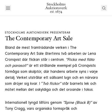
STOCKHOLMS AUKTIONSVERK PRESENTERAR
The Contemporary Art Sale
Bland de mest framträdande verken i The
Contemporary Art Sale återfinns två arbeten av Lena
Cronqvist där flickan står i centrum.
”Flicka med fläta
och parasoll”
är ett strålande exempel på Cronqvists
förmåga som skulptör, där handens arbete syns i varje
detalj. Verket utstrålar ett sällsamt lugn och en närvaro
som dröjer sig kvar. I ”
Två flickor”
står barnets lek och
mötet mellan det oskyldiga och det oroande i fokus.
Internationell tyngd tillförs genom
”Spine (Black B)”
av
Tony Cragg, vars organiska formspråk och