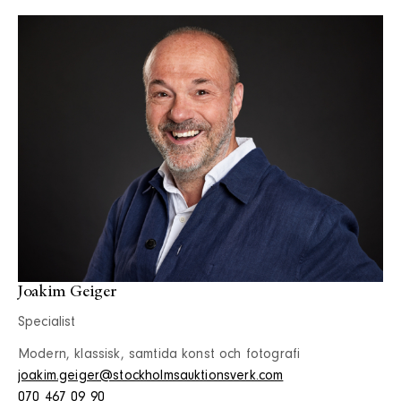
Joakim Geiger
Specialist
Modern, klassisk, samtida konst och fotografi
joakim.geiger@stockholmsauktionsverk.com
070 467 09 90