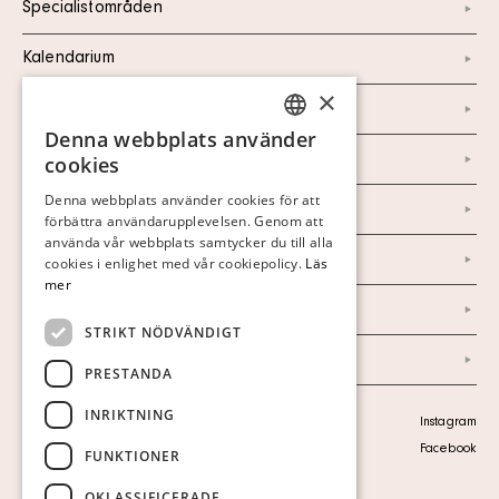
Specialistområden
Kalendarium
×
Kontakt
Denna webbplats använder
SWEDISH
Om oss
cookies
FINNISH
Denna webbplats använder cookies för att
Nyheter
förbättra användarupplevelsen. Genom att
GERMAN
använda vår webbplats samtycker du till alla
Marknad & Press
ENGLISH
cookies i enlighet med vår cookiepolicy.
Läs
mer
Ordlista
STRIKT NÖDVÄNDIGT
Arkiv
PRESTANDA
INRIKTNING
Personuppgiftspolicy
Instagram
Visa cookies
Facebook
FUNKTIONER
OKLASSIFICERADE