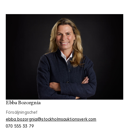
Ebba Bozorgnia
Försäljningschef
ebba.bozorgnia@stockholmsauktionsverk.com
070 555 33 79