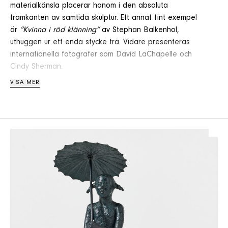
materialkänsla placerar honom i den absoluta
framkanten av samtida skulptur. Ett annat fint exempel
är
”Kvinna i röd klänning”
av Stephan Balkenhol,
uthuggen ur ett enda stycke trä. Vidare presenteras
internationella fotografer som David LaChapelle och
Cindy Sherman.
VISA MER
Auktionen uppmärksammar även Ola Billgren, en av
Sveriges mest inflytelserika konstnärer under det sena
1900-talet. I år är det 25 år sedan hans alltför tidiga
bortgång, och vi presenterar ett axplock från hans
karriär – från 1970-talets verk fram till de karakteristiska
röda målningarna från 1990-talet.
”Här slutar allmän väg” av Dan Wolgers fångar med sin
konceptuella skärpa och subtila humor kärnan i Wolgers
konstnärskap. Här möts det vardagliga och det
filosofiska i en form som både roar och väcker