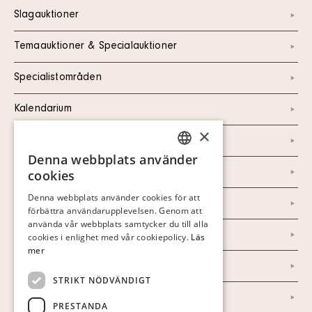
Slagauktioner
Temaauktioner & Specialauktioner
Specialistområden
Kalendarium
×
Kontakt
Denna webbplats använder
SWEDISH
Om oss
cookies
FINNISH
Denna webbplats använder cookies för att
Nyheter
förbättra användarupplevelsen. Genom att
GERMAN
använda vår webbplats samtycker du till alla
ENGLISH
Marknad & Press
cookies i enlighet med vår cookiepolicy.
Läs
mer
Ordlista
STRIKT NÖDVÄNDIGT
Arkiv
PRESTANDA