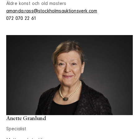
Äldre konst och old masters
amanda.rass@stockholmsauktionsverk.com
072 070 22 61
Anette Granlund
Specialist