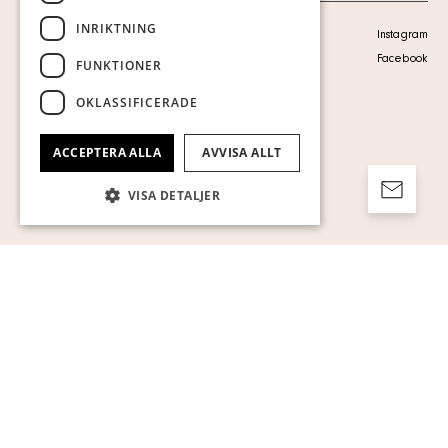
INRIKTNING
Personuppgiftspolicy
Instagram
Visa cookies
Facebook
FUNKTIONER
OKLASSIFICERADE
ACCEPTERA ALLA
AVVISA ALLT
VISA DETALJER
Strikt nödvändigt
Prestanda
Inriktning
Funktioner
Oklassificerade
Strikt nödvändiga kakor tillåter
kärnwebbplatsfunktioner som
användarinloggning och kontohantering.
Webbplatsen kan inte användas ordentligt
utan strikt nödvändiga cookies.