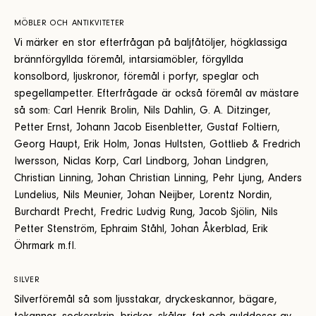
MÖBLER OCH ANTIKVITETER
Vi märker en stor efterfrågan på baljfåtöljer, högklassiga
brännförgyllda föremål, intarsiamöbler, förgyllda
konsolbord, ljuskronor, föremål i porfyr, speglar och
spegellampetter. Efterfrågade är också föremål av mästare
så som: Carl Henrik Brolin, Nils Dahlin, G. A. Ditzinger,
Petter Ernst, Johann Jacob Eisenbletter, Gustaf Foltiern,
Georg Haupt, Erik Holm, Jonas Hultsten, Gottlieb & Fredrich
Iwersson, Niclas Korp, Carl Lindborg, Johan Lindgren,
Christian Linning, Johan Christian Linning, Pehr Ljung, Anders
Lundelius, Nils Meunier, Johan Neijber, Lorentz Nordin,
Burchardt Precht, Fredric Ludvig Rung, Jacob Sjölin, Nils
Petter Stenström, Ephraim Ståhl, Johan Åkerblad, Erik
Öhrmark m.fl.
SILVER
Silverföremål så som ljusstakar, dryckeskannor, bägare,