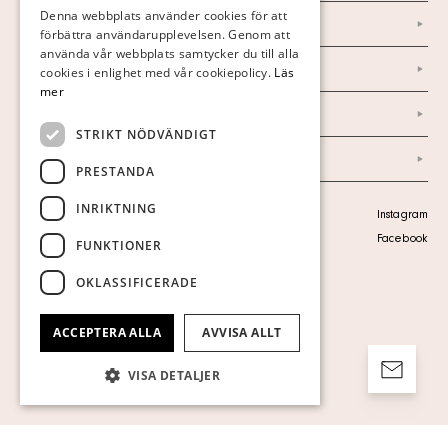
FINNISH
Denna webbplats använder cookies för att
Nyheter
förbättra användarupplevelsen. Genom att
GERMAN
använda vår webbplats samtycker du till alla
Marknad & Press
ENGLISH
cookies i enlighet med vår cookiepolicy.
Läs
mer
Ordlista
STRIKT NÖDVÄNDIGT
Arkiv
PRESTANDA
INRIKTNING
Personuppgiftspolicy
Instagram
Visa cookies
Facebook
FUNKTIONER
OKLASSIFICERADE
ACCEPTERA ALLA
AVVISA ALLT
VISA DETALJER
Strikt nödvändigt
Prestanda