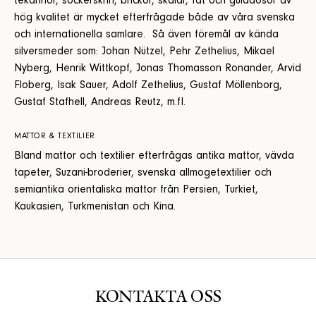
tekannor, sockerskrin, brickor, skålar, fat och gulddosor av
hög kvalitet är mycket efterfrågade både av våra svenska
och internationella samlare. Så även föremål av kända
silversmeder som: Johan Nützel, Pehr Zethelius, Mikael
Nyberg, Henrik Wittkopf, Jonas Thomasson Ronander, Arvid
Floberg, Isak Sauer, Adolf Zethelius, Gustaf Möllenborg,
Gustaf Stafhell, Andreas Reutz, m.fl.
MATTOR & TEXTILIER
Bland mattor och textilier efterfrågas antika mattor, vävda
tapeter, Suzani-broderier, svenska allmogetextilier och
semiantika orientaliska mattor från Persien, Turkiet,
Kaukasien, Turkmenistan och Kina.
KONTAKTA OSS