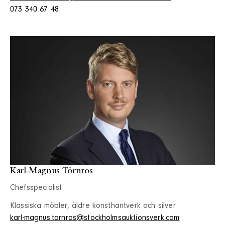
073 340 67 48
Karl-Magnus Törnros
Chefsspecialist
Klassiska möbler, äldre konsthantverk och silver
karl-magnus.tornros@stockholmsauktionsverk.com