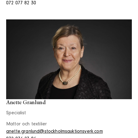
072 077 82 30
Anette Granlund
Specialist
Mattor och textilier
anette.granlund@stockholmsauktionsverk.com