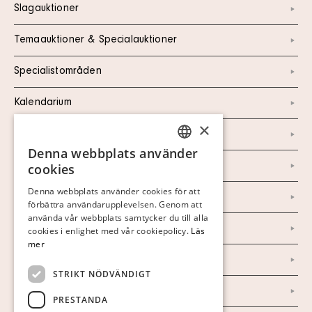
Slagauktioner
Temaauktioner & Specialauktioner
Specialistområden
Kalendarium
×
Kontakt
Denna webbplats använder
SWEDISH
Om oss
cookies
FINNISH
Denna webbplats använder cookies för att
Nyheter
förbättra användarupplevelsen. Genom att
GERMAN
använda vår webbplats samtycker du till alla
Marknad & Press
ENGLISH
cookies i enlighet med vår cookiepolicy.
Läs
mer
Ordlista
STRIKT NÖDVÄNDIGT
Arkiv
PRESTANDA