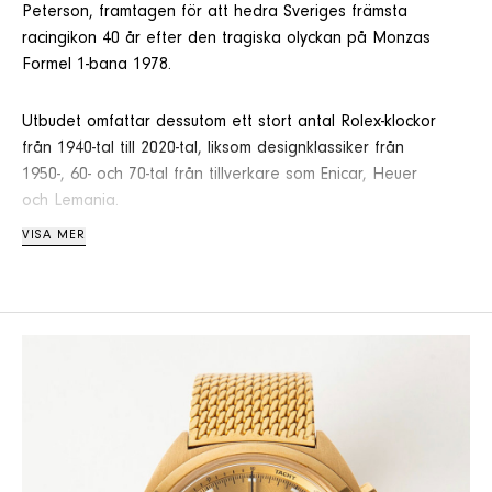
Peterson, framtagen för att hedra Sveriges främsta
racingikon 40 år efter den tragiska olyckan på Monzas
Formel 1-bana 1978.
Utbudet omfattar dessutom ett stort antal Rolex-klockor
från 1940-tal till 2020-tal, liksom designklassiker från
1950-, 60- och 70-tal från tillverkare som Enicar, Heuer
och Lemania.
VISA MER
Bland de drygt 20 Omega-klockorna utmärker sig särskilt
en Speedmaster i 18K guld från 1981, samt en
fickurskronograf från 1982, framtagen för att
uppmärksamma 50-årsminnet av de olympiska spelen i
Los Angeles 1932 – då Omega för första gången
ansvarade för den officiella tidtagningen.
Auktionen inkluderar även ett 20-tal fickur av hög kvalitet
samt ett brett urval av eleganta damur från olika