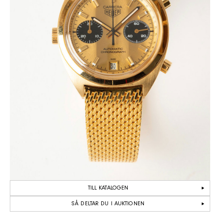
tillverkare.
Avslutningsvis presenteras två välbyggda
skeppskronometrar av Victor Kullberg och Sven
Sandström, den senare från sin tid hos Glashütte under
tidigt 1930-tal.
TILL KATALOGEN
SÅ DELTAR DU I AUKTIONEN