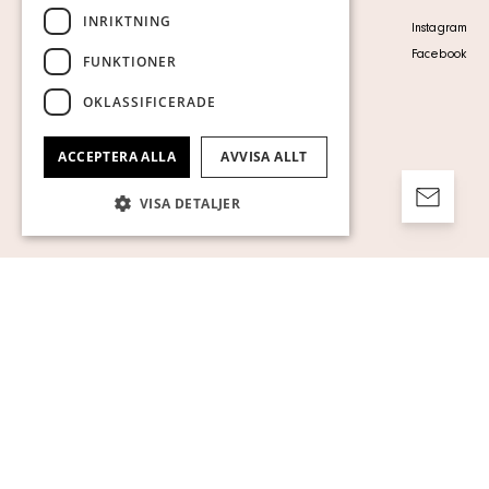
INRIKTNING
Personuppgiftspolicy
Instagram
Visa cookies
Facebook
FUNKTIONER
OKLASSIFICERADE
ACCEPTERA ALLA
AVVISA ALLT
VISA DETALJER
Strikt nödvändigt
Prestanda
Inriktning
Funktioner
Oklassificerade
Strikt nödvändiga kakor tillåter
kärnwebbplatsfunktioner som
användarinloggning och kontohantering.
Webbplatsen kan inte användas ordentligt
utan strikt nödvändiga cookies.
Namn
Leverantör / Domän
Utgång
Beskrivning