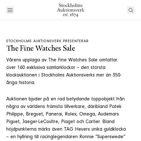
STOCKHOLMS AUKTIONSVERK PRESENTERAR
The Fine Watches Sale
Vårens upplaga av The Fine Watches Sale omfattar
över 160 exklusiva samlarklockor – den största
klockauktionen i Stockholms Auktionsverks mer än 350-
åriga historia.
Auktionen bjuder på en rad betydande toppobjekt från
några av världens främsta tillverkare, däribland Patek
Philippe, Breguet, Panerai, Rolex, Omega, Audemars
Piguet, Jaeger-LeCoultre, Piaget och Cartier. Bland
höjdpunkterna märks även TAG Heuers unika guldklocka
– en hyllning till racinglegendaren Ronnie “Superswede”