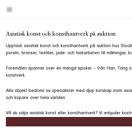
Asiatisk konst och konsthantverk på auktion
Upptäck asiatisk konst och konsthantverk på auktion hos Stockh
porslin, bronser, textilier, jade- och lackarbeten till målningar, k
Föremålen spänner över en mängd epoker – från Han, Tang och 
konstverk.
Alla objekt bedöms av specialister med djup kunskap inom asiati
och köpare över hela världen.
Vill du sälja asiatisk konst eller konsthantverk? Vi erbjuder kos