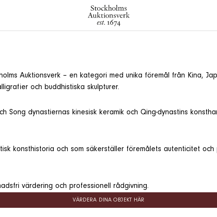
olms Auktionsverk – en kategori med unika föremål från Kina, Japan
alligrafier och buddhistiska skulpturer.
Song dynastiernas kinesisk keramik och Qing-dynastins konsthant
sk konsthistoria och som säkerställer föremålets autenticitet och 
tnadsfri värdering och professionell rådgivning.
VÄRDERA DINA OBJEKT HÄR