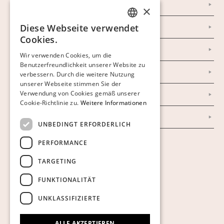
Instagram
×
Diese Webseite verwendet
Facebook
SWEDISH
Cookies.
FINNISH
Newsletter
Wir verwenden Cookies, um die
Benutzerfreundlichkeit unserer Website zu
GERMAN
Datenschutzerklärung
verbessern. Durch die weitere Nutzung
ENGLISH
unserer Webseite stimmen Sie der
Verwendung von Cookies gemäß unserer
Impressum
Cookie-Richtlinie zu.
Weitere Informationen
AGB
UNBEDINGT ERFORDERLICH
PERFORMANCE
Cookies anzeigen
TARGETING
FUNKTIONALITÄT
UNKLASSIFIZIERTE
ALLE AKZEPTIEREN