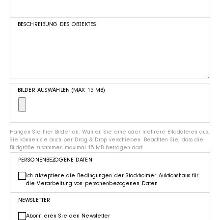
BESCHREIBUNG DES OBJEKTES
BILDER AUSWÄHLEN (MAX 15 MB)
Hängen Sie hier Bilder an. Wählen Sie eine oder mehrere Bilddateien aus.
Sie können sie auch per Drag & Drop verschieben. Beachten Sie, dass die
Bildgröße zusammen maximal 15 MB betragen darf.
PERSONENBEZOGENE DATEN
Ich akzeptiere die Bedingungen der Stockholmer Auktionshaus für
die Verarbeitung von personenbezogenen Daten
NEWSLETTER
Abonnieren Sie den Newsletter