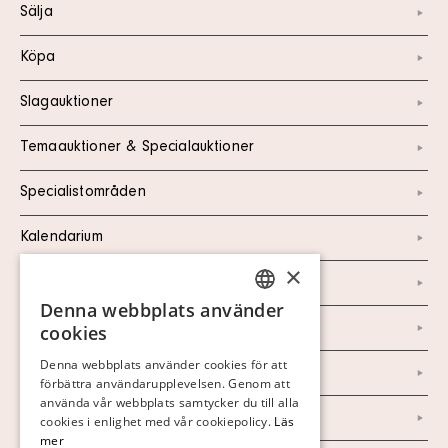
Sälja
Köpa
Slagauktioner
Temaauktioner & Specialauktioner
Specialistområden
Kalendarium
×
Kontakt
Denna webbplats använder
SWEDISH
Om oss
cookies
FINNISH
Denna webbplats använder cookies för att
Nyheter
förbättra användarupplevelsen. Genom att
GERMAN
använda vår webbplats samtycker du till alla
Marknad & Press
ENGLISH
cookies i enlighet med vår cookiepolicy.
Läs
mer