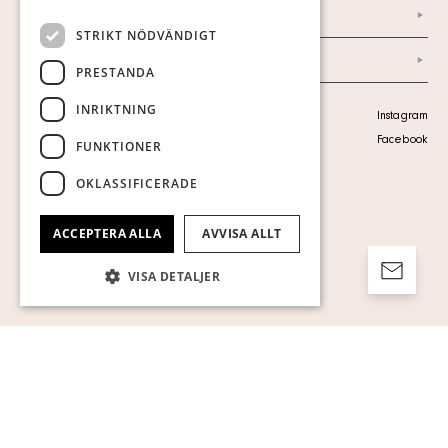
Ordlista
STRIKT NÖDVÄNDIGT
Arkiv
PRESTANDA
INRIKTNING
Personuppgiftspolicy
Instagram
Visa cookies
Facebook
FUNKTIONER
OKLASSIFICERADE
ACCEPTERA ALLA
AVVISA ALLT
VISA DETALJER
Strikt nödvändigt
Prestanda
Inriktning
Funktioner
Oklassificerade
Strikt nödvändiga kakor tillåter