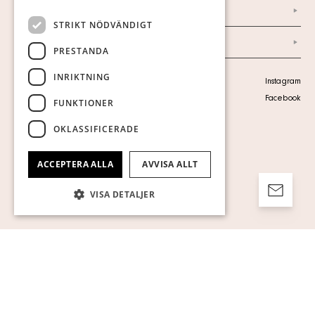
Ordlista
STRIKT NÖDVÄNDIGT
Arkiv
PRESTANDA
INRIKTNING
Personuppgiftspolicy
Instagram
Visa cookies
Facebook
FUNKTIONER
OKLASSIFICERADE
ACCEPTERA ALLA
AVVISA ALLT
VISA DETALJER
Strikt nödvändigt
Prestanda
Inriktning
Funktioner
Oklassificerade
Strikt nödvändiga kakor tillåter