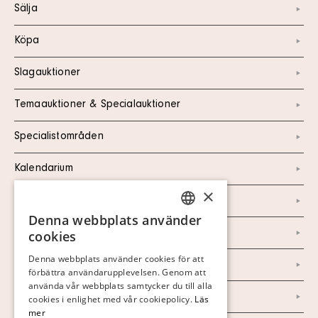
Sälja
Köpa
Slagauktioner
Temaauktioner & Specialauktioner
Specialistområden
Kalendarium
×
Kontakt
Denna webbplats använder
SWEDISH
Om oss
cookies
FINNISH
Denna webbplats använder cookies för att
Nyheter
förbättra användarupplevelsen. Genom att
GERMAN
använda vår webbplats samtycker du till alla
Marknad & Press
ENGLISH
cookies i enlighet med vår cookiepolicy.
Läs
mer