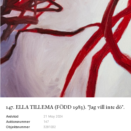
147. ELLA TILLEMA (FÖDD 1983). "Jag vill inte dö".
Avslutad
21 May 2024
Auktionsnummer
147
Objektsnummer
3281032