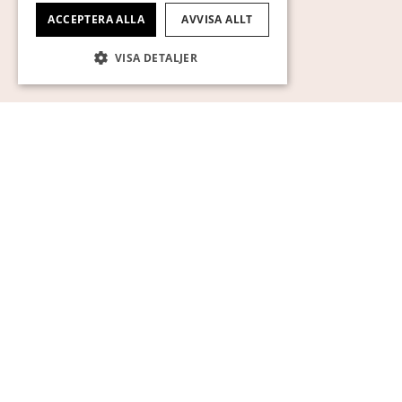
ACCEPTERA ALLA
AVVISA ALLT
VISA DETALJER
Strikt nödvändigt
Prestanda
Inriktning
Funktioner
Oklassificerade
Strikt nödvändiga kakor tillåter
kärnwebbplatsfunktioner som
användarinloggning och kontohantering.
Webbplatsen kan inte användas ordentligt
utan strikt nödvändiga cookies.
Namn
Leverantör / Domän
Utgång
Beskrivning
pll_language
1 år
För att lagra
WP SYNTEX S.? r.l.
språkinställ
www.auktionsverket.com
CookieScriptConsent
1
Denna cook
CookieScript
månad
används av
www.auktionsverket.com
Cookie-
Script.com-