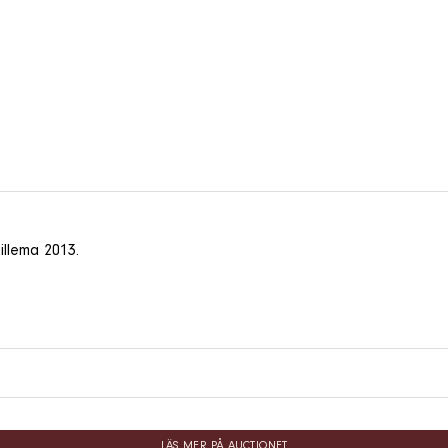
illema 2013.
LÄS MER PÅ AUCTIONET