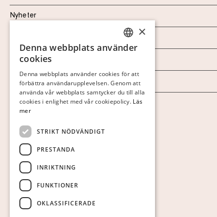
Nyheter
×
Marknad & Press
Denna webbplats använder
SWEDISH
cookies
Ordlista
FINNISH
Denna webbplats använder cookies för att
Arkiv
förbättra användarupplevelsen. Genom att
GERMAN
använda vår webbplats samtycker du till alla
ENGLISH
cookies i enlighet med vår cookiepolicy.
Läs
Personuppgiftspolicy
mer
Visa cookies
STRIKT NÖDVÄNDIGT
PRESTANDA
INRIKTNING
FUNKTIONER
OKLASSIFICERADE